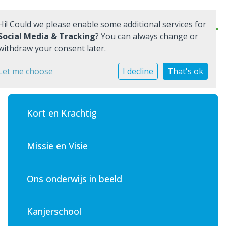
Hi! Could we please enable some additional services for
Social Media & Tracking
? You can always change or
withdraw your consent later.
Home
Let me choose
I decline
That's ok
Onderwijs
Kort en Krachtig
Onze school
Documenten
Missie en Visie
Praktische informatie
Ons onderwijs in beeld
Quadraten
Aanmelden
Kanjerschool